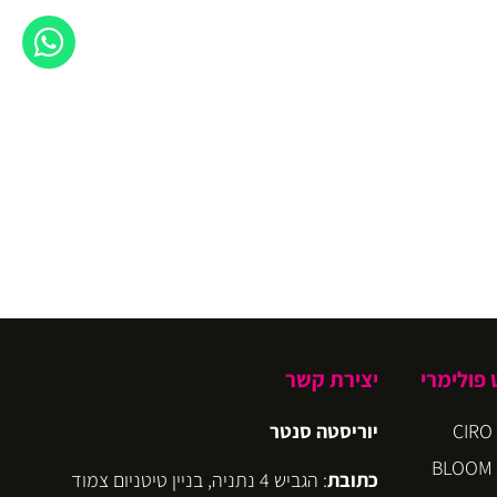
פולימרי
יצירת קשר
יוריסטה סנטר
כתובת
: הגביש 4 נתניה, בניין טיטניום צמוד