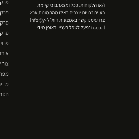
פרקט
ו/או הלקוחות. ככל ומצאתם כי קיימת
פרקט
בעיית זכויות יוצרים באיזו מהתמונות אנא
צרו עימנו קשר באמצעות דוא״ל info@y-
פרקט
c.co.il ונפעל לטפל בעניין באופן מידי.
פרקט  STEP
פרוי
אודו
צור 
מפת 
מדינ
הסדר