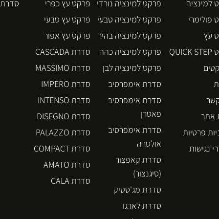
 למינציה
פרקט למינציה נורדי
פרקט עץ כפרי
סדרת BLOS
 פולימרי
פרקט למינציה טבעי
פרקט עץ טבעי
 עץ
פרקט למינציה בהיר
פרקט עץ אפור
QUICK
פרקט למינציה כהה
סדרת CASCADA
קטים
פרקט למינציה לבן
סדרת MASSIMO
ת
סדרת אימפרסיב
סדרת IMPERO
קשר
סדרת אימפרסיב
סדרת INTENSO
פאטרן
אתר
סדרת DISEGNO
סדרת אימפרסיב
יות פרטיות
סדרת PALAZZO
אולטרה
י נגישות
סדרת COMPACT
סדרת קאפצור
סדרת AMATO
(סיגנצור)
סדרת CALA
סדרת מג'סטיק
סדרת לארגו