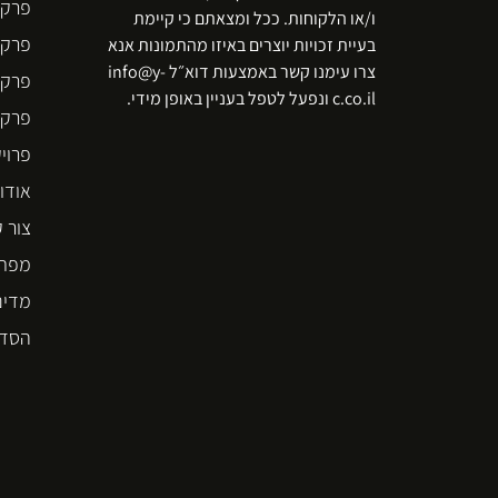
פרקט
ו/או הלקוחות. ככל ומצאתם כי קיימת
פרקט
בעיית זכויות יוצרים באיזו מהתמונות אנא
צרו עימנו קשר באמצעות דוא״ל info@y-
פרקט
c.co.il ונפעל לטפל בעניין באופן מידי.
פרקט  STEP
פרוי
אודו
צור 
מפת 
מדינ
הסדר