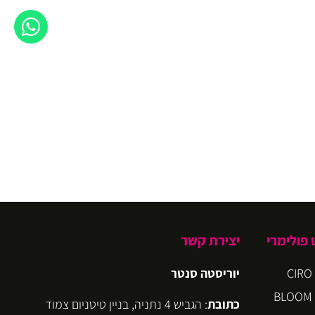
פולימרי
יצירת קשר
יוריסטה סנטר
כתובת
: הגביש 4 נתניה, בניין טיטניום צמוד