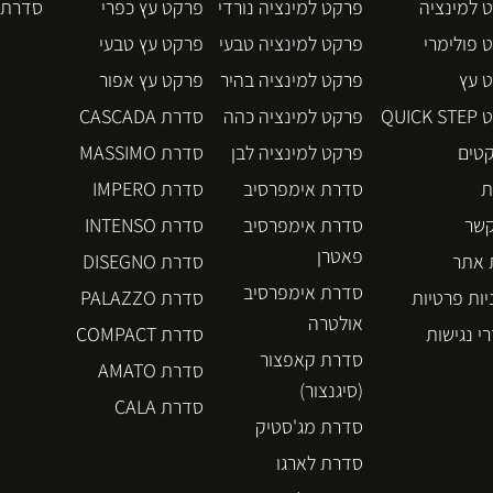
 למינציה
פרקט למינציה נורדי
פרקט עץ כפרי
סדרת BLOS
 פולימרי
פרקט למינציה טבעי
פרקט עץ טבעי
 עץ
פרקט למינציה בהיר
פרקט עץ אפור
QUICK
פרקט למינציה כהה
סדרת CASCADA
קטים
פרקט למינציה לבן
סדרת MASSIMO
ת
סדרת אימפרסיב
סדרת IMPERO
קשר
סדרת אימפרסיב
סדרת INTENSO
פאטרן
אתר
סדרת DISEGNO
סדרת אימפרסיב
יות פרטיות
סדרת PALAZZO
אולטרה
י נגישות
סדרת COMPACT
סדרת קאפצור
סדרת AMATO
(סיגנצור)
סדרת CALA
סדרת מג'סטיק
סדרת לארגו