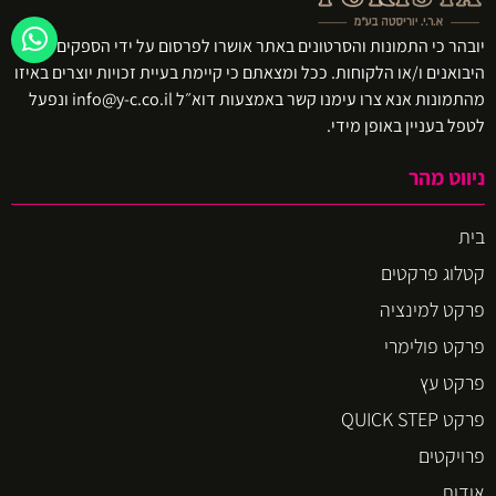
יובהר כי התמונות והסרטונים באתר אושרו לפרסום על ידי הספקים ו/או
היבואנים ו/או הלקוחות. ככל ומצאתם כי קיימת בעיית זכויות יוצרים באיזו
מהתמונות אנא צרו עימנו קשר באמצעות דוא״ל info@y-c.co.il ונפעל
לטפל בעניין באופן מידי.
ניווט מהר
בית
קטלוג פרקטים
פרקט למינציה
פרקט פולימרי
פרקט עץ
פרקט QUICK STEP
פרויקטים
אודות