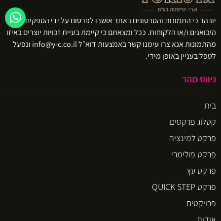
יובהר כי התמונות והסרטונים באתר אושרו לפרסום על ידי הספקים ו/או
היבואנים ו/או הלקוחות. ככל ומצאתם כי קיימת בעיית זכויות יוצרים באיזו
מהתמונות אנא צרו עימנו קשר באמצעות דוא״ל info@y-c.co.il ונפעל
לטפל בעניין באופן מידי.
ניווט מהר
בית
קטלוג פרקטים
פרקט למינציה
פרקט פולימרי
פרקט עץ
פרקט QUICK STEP
פרויקטים
אודות