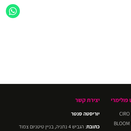
פולימרי
יצירת קשר
יוריסטה סנטר
כתובת
: הגביש 4 נתניה, בניין טיטניום צמוד