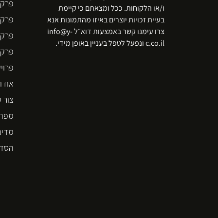
פרקט
ו/או הלקוחות. ככל ומצאתם כי קיימת
פרקט
בעיית זכויות יוצרים באיזו מהתמונות אנא
צרו עימנו קשר באמצעות דוא״ל info@y-
פרקט
c.co.il ונפעל לטפל בעניין באופן מידי.
פרקט  STEP
פרוי
אודו
צור 
מפת 
מדינ
הסדר