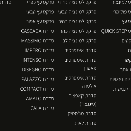
 למינציה
פרקט למינציה נורדי
פרקט עץ כפרי
סדרת BLOS
 פולימרי
פרקט למינציה טבעי
פרקט עץ טבעי
 עץ
פרקט למינציה בהיר
פרקט עץ אפור
QUICK
פרקט למינציה כהה
סדרת CASCADA
קטים
פרקט למינציה לבן
סדרת MASSIMO
ת
סדרת אימפרסיב
סדרת IMPERO
קשר
סדרת אימפרסיב
סדרת INTENSO
פאטרן
אתר
סדרת DISEGNO
סדרת אימפרסיב
יות פרטיות
סדרת PALAZZO
אולטרה
י נגישות
סדרת COMPACT
סדרת קאפצור
סדרת AMATO
(סיגנצור)
סדרת CALA
סדרת מג'סטיק
סדרת לארגו