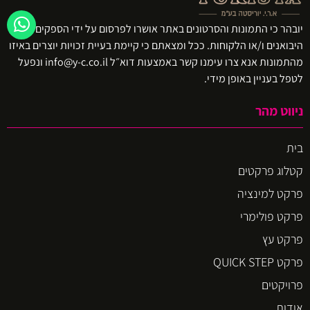
יובהר כי התמונות והסרטונים באתר אושרו לפרסום על ידי הספקים ו/או
היבואנים ו/או הלקוחות. ככל ומצאתם כי קיימת בעיית זכויות יוצרים באיזו
מהתמונות אנא צרו עימנו קשר באמצעות דוא״ל info@y-c.co.il ונפעל
לטפל בעניין באופן מידי.
ניווט מהר
בית
קטלוג פרקטים
פרקט למינציה
פרקט פולימרי
פרקט עץ
פרקט QUICK STEP
פרויקטים
אודות