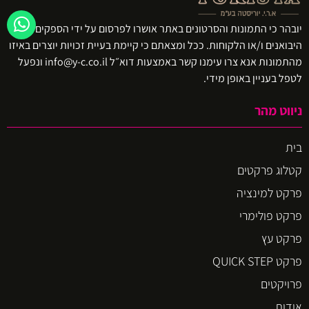
יובהר כי התמונות והסרטונים באתר אושרו לפרסום על ידי הספקים ו/או
היבואנים ו/או הלקוחות. ככל ומצאתם כי קיימת בעיית זכויות יוצרים באיזו
מהתמונות אנא צרו עימנו קשר באמצעות דוא״ל info@y-c.co.il ונפעל
לטפל בעניין באופן מידי.
ניווט מהר
בית
קטלוג פרקטים
פרקט למינציה
פרקט פולימרי
פרקט עץ
פרקט QUICK STEP
פרויקטים
אודות