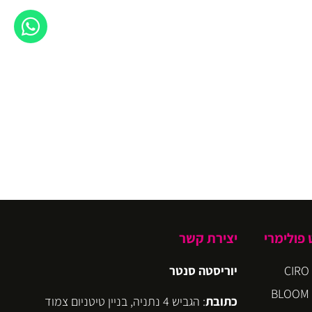
פולימרי
יצירת קשר
יוריסטה סנטר
כתובת
: הגביש 4 נתניה, בניין טיטניום צמוד