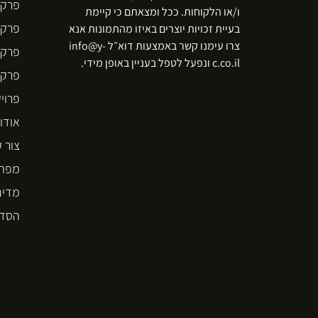
פרקט
ו/או הלקוחות. ככל ומצאתם כי קיימת
פרקט
בעיית זכויות יוצרים באיזו מהתמונות אנא
צרו עימנו קשר באמצעות דוא״ל info@y-
פרקט
c.co.il ונפעל לטפל בעניין באופן מידי.
פרקט  STEP
פרוי
אודו
צור 
מפת 
מדינ
הסדר