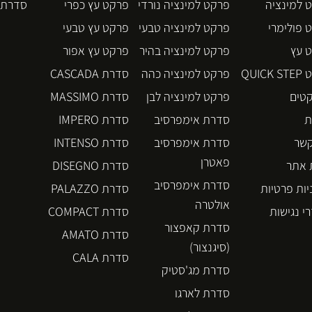
 למינציה
פרקט למינציה נורדי
פרקט עץ כפרי
סדרת BLOS
 פולימרי
פרקט למינציה טבעי
פרקט עץ טבעי
 עץ
פרקט למינציה בהיר
פרקט עץ אפור
QUICK
פרקט למינציה כהה
סדרת CASCADA
קטים
פרקט למינציה לבן
סדרת MASSIMO
ת
סדרת אימפרסיב
סדרת IMPERO
קשר
סדרת אימפרסיב
סדרת INTENSO
פאטרן
אתר
סדרת DISEGNO
סדרת אימפרסיב
יות פרטיות
סדרת PALAZZO
אולטרה
י נגישות
סדרת COMPACT
סדרת קאפצור
סדרת AMATO
(סיגנצור)
סדרת CALA
סדרת מג'סטיק
סדרת לארגו