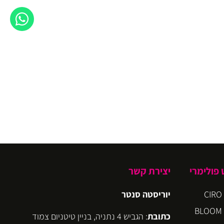
פולימרי
יצירת קשר
יוריסטה סנטר
כתובת
: הגביש 4 נתניה, בניין טיטניום צמוד