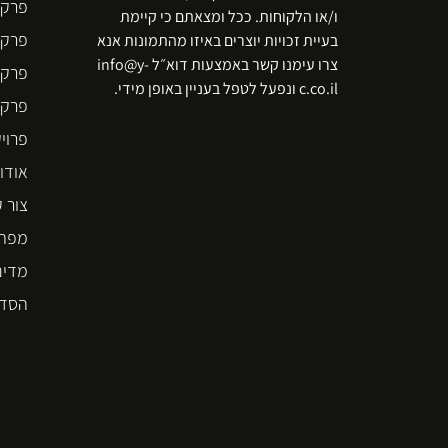
פרקט
ו/או הלקוחות. ככל ומצאתם כי קיימת
פרקט
בעיית זכויות יוצרים באיזו מהתמונות אנא
צרו עימנו קשר באמצעות דוא״ל info@y-
פרקט
c.co.il ונפעל לטפל בעניין באופן מידי.
פרקט  STEP
פרוי
אודו
צור 
מפת 
מדינ
הסדר