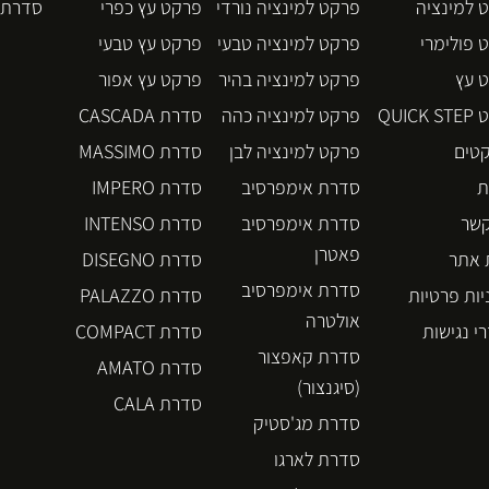
 למינציה
פרקט למינציה נורדי
פרקט עץ כפרי
סדרת BLOS
 פולימרי
פרקט למינציה טבעי
פרקט עץ טבעי
 עץ
פרקט למינציה בהיר
פרקט עץ אפור
QUICK
פרקט למינציה כהה
סדרת CASCADA
קטים
פרקט למינציה לבן
סדרת MASSIMO
ת
סדרת אימפרסיב
סדרת IMPERO
קשר
סדרת אימפרסיב
סדרת INTENSO
פאטרן
אתר
סדרת DISEGNO
סדרת אימפרסיב
יות פרטיות
סדרת PALAZZO
אולטרה
י נגישות
סדרת COMPACT
סדרת קאפצור
סדרת AMATO
(סיגנצור)
סדרת CALA
סדרת מג'סטיק
סדרת לארגו