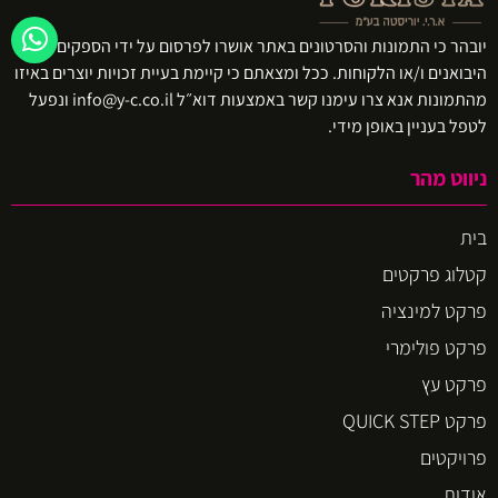
יובהר כי התמונות והסרטונים באתר אושרו לפרסום על ידי הספקים ו/או
היבואנים ו/או הלקוחות. ככל ומצאתם כי קיימת בעיית זכויות יוצרים באיזו
מהתמונות אנא צרו עימנו קשר באמצעות דוא״ל info@y-c.co.il ונפעל
לטפל בעניין באופן מידי.
ניווט מהר
בית
קטלוג פרקטים
פרקט למינציה
פרקט פולימרי
פרקט עץ
פרקט QUICK STEP
פרויקטים
אודות