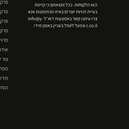
פרקט
ו/או הלקוחות. ככל ומצאתם כי קיימת
פרקט
בעיית זכויות יוצרים באיזו מהתמונות אנא
צרו עימנו קשר באמצעות דוא״ל info@y-
פרקט
c.co.il ונפעל לטפל בעניין באופן מידי.
פרקט  STEP
פרוי
אודו
צור 
מפת 
מדינ
הסדר