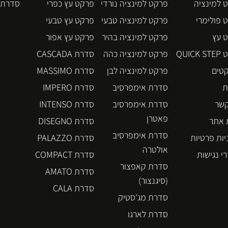
 למינציה
פרקט למינציה נורדי
פרקט עץ כפרי
סדרת BLOS
 פולימרי
פרקט למינציה טבעי
פרקט עץ טבעי
 עץ
פרקט למינציה בהיר
פרקט עץ אפור
QUICK
פרקט למינציה כהה
סדרת CASCADA
קטים
פרקט למינציה לבן
סדרת MASSIMO
ת
סדרת אימפרסיב
סדרת IMPERO
קשר
סדרת אימפרסיב
סדרת INTENSO
פאטרן
אתר
סדרת DISEGNO
סדרת אימפרסיב
יות פרטיות
סדרת PALAZZO
אולטרה
י נגישות
סדרת COMPACT
סדרת קאפצור
סדרת AMATO
(סיגנצור)
סדרת CALA
סדרת מג'סטיק
סדרת לארגו