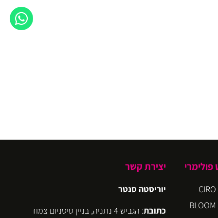
פולימרי
יצירת קשר
יוריסטה סנטר
כתובת
: הגביש 4 נתניה, בניין טיטניום צמוד