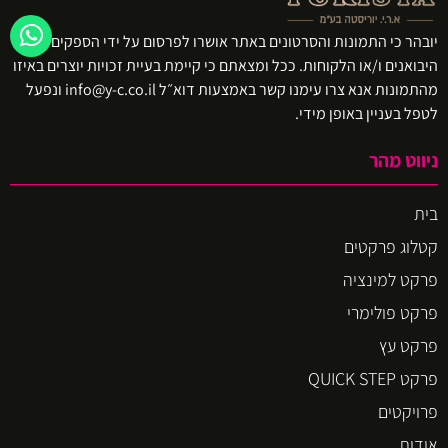
יובהר כי התמונות והסרטונים באתר אושרו לפרסום על ידי הספקים ו/או
היבואנים ו/או הלקוחות. ככל ומצאתם כי קיימת בעיית זכויות יוצרים באיזו
מהתמונות אנא צרו עימנו קשר באמצעות דוא״ל info@y-c.co.il ונפעל
לטפל בעניין באופן מידי.
ניווט מהר
בית
קטלוג פרקטים
פרקט למינציה
פרקט פולימרי
פרקט עץ
פרקט QUICK STEP
פרויקטים
אודות