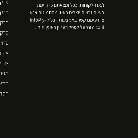
פרקט
ו/או הלקוחות. ככל ומצאתם כי קיימת
פרקט
בעיית זכויות יוצרים באיזו מהתמונות אנא
צרו עימנו קשר באמצעות דוא״ל info@y-
פרקט
c.co.il ונפעל לטפל בעניין באופן מידי.
פרקט  STEP
פרוי
אודו
צור 
מפת 
מדינ
הסדר