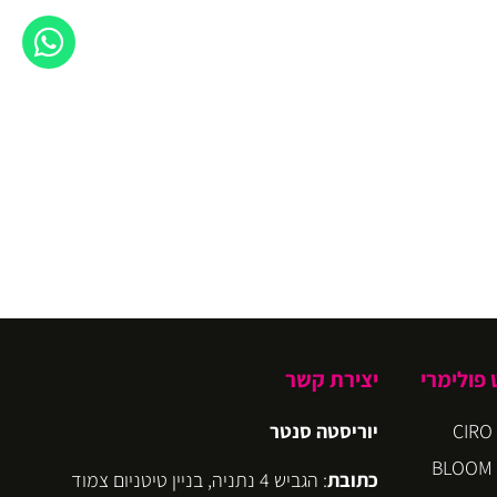
פולימרי
יצירת קשר
יוריסטה סנטר
כתובת
: הגביש 4 נתניה, בניין טיטניום צמוד