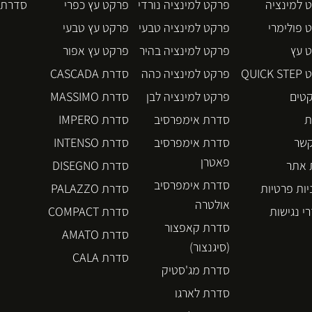
 למינציה
פרקט למינציה נורדי
פרקט עץ כפרי
סדרת BLOS
 פולימרי
פרקט למינציה טבעי
פרקט עץ טבעי
 עץ
פרקט למינציה בהיר
פרקט עץ אפור
QUICK
פרקט למינציה כהה
סדרת CASCADA
קטים
פרקט למינציה לבן
סדרת MASSIMO
ת
סדרת אימפרסיב
סדרת IMPERO
קשר
סדרת אימפרסיב
סדרת INTENSO
פאטרן
אתר
סדרת DISEGNO
סדרת אימפרסיב
יות פרטיות
סדרת PALAZZO
אולטרה
י נגישות
סדרת COMPACT
סדרת קאפצור
סדרת AMATO
(סיגנצור)
סדרת CALA
סדרת מג'סטיק
סדרת לארגו