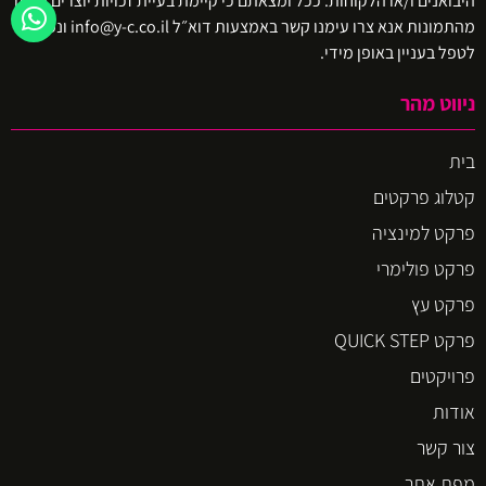
היבואנים ו/או הלקוחות. ככל ומצאתם כי קיימת בעיית זכויות יוצרים באיזו
מהתמונות אנא צרו עימנו קשר באמצעות דוא״ל info@y-c.co.il ונפעל
לטפל בעניין באופן מידי.
ניווט מהר
בית
קטלוג פרקטים
פרקט למינציה
פרקט פולימרי
פרקט עץ
פרקט QUICK STEP
פרויקטים
אודות
צור קשר
מפת אתר