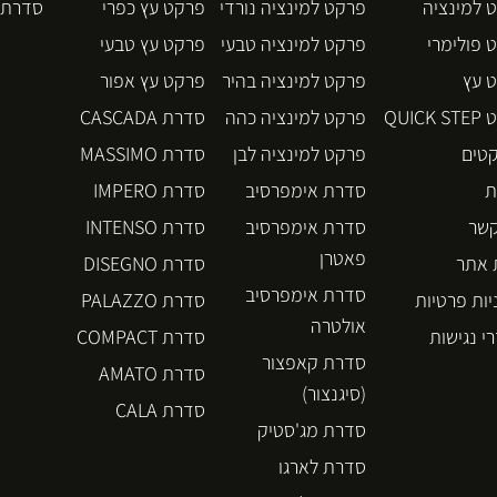
 למינציה
פרקט למינציה נורדי
פרקט עץ כפרי
סדרת BLOS
 פולימרי
פרקט למינציה טבעי
פרקט עץ טבעי
 עץ
פרקט למינציה בהיר
פרקט עץ אפור
QUICK
פרקט למינציה כהה
סדרת CASCADA
קטים
פרקט למינציה לבן
סדרת MASSIMO
ת
סדרת אימפרסיב
סדרת IMPERO
קשר
סדרת אימפרסיב
סדרת INTENSO
פאטרן
אתר
סדרת DISEGNO
סדרת אימפרסיב
יות פרטיות
סדרת PALAZZO
אולטרה
י נגישות
סדרת COMPACT
סדרת קאפצור
סדרת AMATO
(סיגנצור)
סדרת CALA
סדרת מג'סטיק
סדרת לארגו