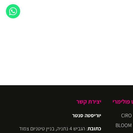
פולימרי
יצירת קשר
יוריסטה סנטר
כתובת
: הגביש 4 נתניה, בניין טיטניום צמוד