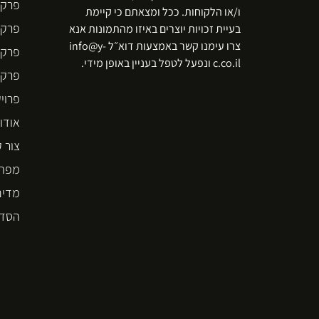
פרקט
ו/או הלקוחות. ככל ומצאתם כי קיימת
פרקט
בעיית זכויות יוצרים באיזו מהתמונות אנא
צרו עימנו קשר באמצעות דוא״ל info@y-
פרקט
c.co.il ונפעל לטפל בעניין באופן מידי.
פרקט  STEP
פרוי
אודו
צור 
מפת 
מדינ
הסדר