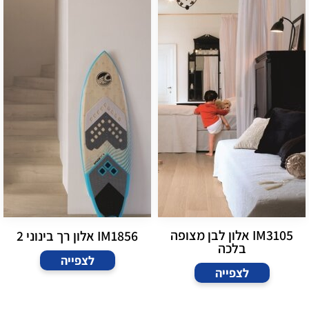
IM3105 אלון לבן מצופה
IM1856 אלון רך בינוני 2
בלכה
לצפייה
לצפייה