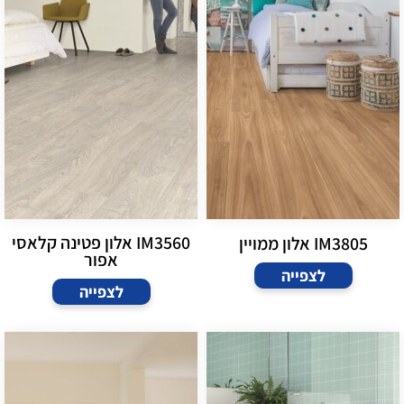
IM3560 אלון פטינה קלאסי
IM3805 אלון ממויין
אפור
לצפייה
לצפייה