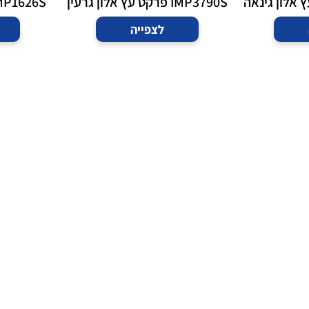
IMP3790S פרקט עץ אלון גרעין
IMP1626S פרקט עץ אלון 
לצפייה