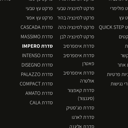
 פולימרי
פרקט למינציה טבעי
פרקט עץ טבעי
 עץ
פרקט למינציה בהיר
פרקט עץ אפור
QUICK
פרקט למינציה כהה
סדרת CASCADA
קטים
פרקט למינציה לבן
סדרת MASSIMO
ת
סדרת אימפרסיב
סדרת IMPERO
קשר
סדרת אימפרסיב
סדרת INTENSO
פאטרן
אתר
סדרת DISEGNO
סדרת אימפרסיב
יות פרטיות
סדרת PALAZZO
אולטרה
י נגישות
סדרת COMPACT
סדרת קאפצור
סדרת AMATO
(סיגנצור)
סדרת CALA
סדרת מג'סטיק
סדרת לארגו
סדרת אליגנה