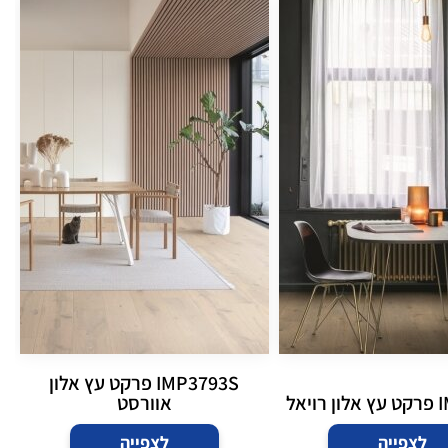
IMP3793S פרקט עץ אלון
יאל
אוורסט
לצפייה
לצפייה