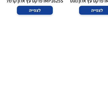
נוגט
IMP1625S פרקט עץ אלון קרמל
לצפייה
לצפייה