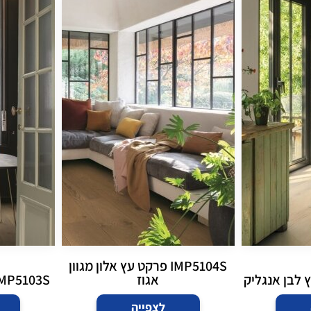
IMP5104S פרקט עץ אלון מגוון
אגוז
IMP5103S פרקט עץ אלון רו
לצפייה