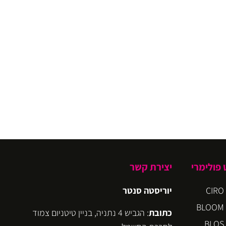
פולימרי
יצירת קשר
יוריסטה סנטר
כתובת
: הגביש 4 נתניה, בניין טיטניום צמוד