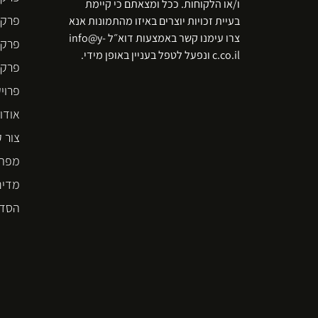
ו/או הלקוחות. ככל ומצאתם כי קיימת
פרקט
בעיית זכויות יוצרים באיזו מהתמונות אנא
צרו עימנו קשר באמצעות דוא״ל info@y-
פרקט
c.co.il ונפעל לטפל בעניין באופן מידי.
פרקט  STEP
פרוי
אודו
צור 
מפת 
מדינ
הסדר